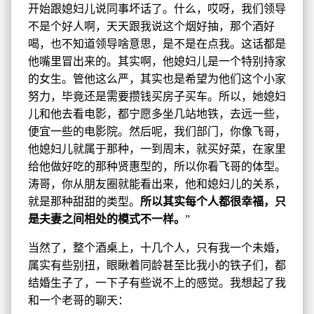
开始跟媳妇儿说同事坏话了。什么，哎呀，我们领导
不是个好人啊，天天跟我说这个烟好抽，那个酒好
喝，也不知道领导啥意思，是不是在点我。这话都是
他嘴里冒出来的。其实啊，他媳妇儿是一个特别持家
的女生。管他这么严，其实也是希望为他们这个小家
努力，毕竟还是需要攒钱买房子买车。所以，她媳妇
儿和他去看电影，都宁愿多坐几站地铁，去远一些，
便宜一些的电影院。然后呢，我们部门，你像飞哥，
他媳妇儿就属于那种，一到周末，就买好菜，在家里
给他做好吃的那种贤惠型的，所以你看飞哥的体型。
涛哥，你从朋友圈就能看出来，他和媳妇儿的关系，
就是那种甜甜的类型。
所以其实每个人都很幸福，只
是夫妻之间相处的模式不一样。
”
当然了，整个酒桌上，十几个人，只有我一个未婚，
属实有些别扭，眼瞅着同龄甚至比我小的铁子们，都
结婚生子了，一下子有些说不上的感觉。我想起了我
和一个老哥的聊天：