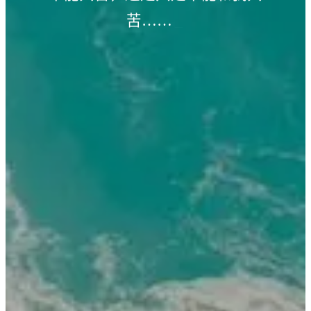
苦……
_