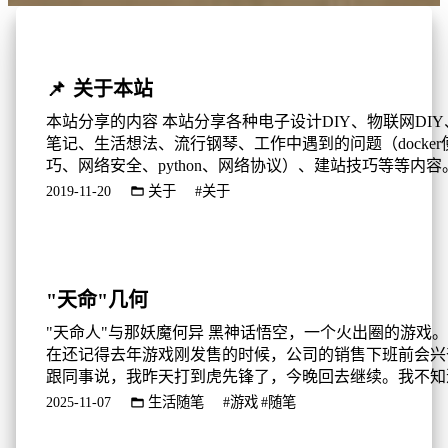
📌
关于本站
本站分享的内容 本站分享各种电子设计DIY、物联网DI
笔记、生活想法、流行钢琴、工作中遇到的问题（docker
巧、网络安全、python、网络协议）、建站技巧等等内容
开始维护，很多内容还没有来得及更新，其实从本站的名
2019-11-20
关于
#关于
——加菲猫的创客工坊，就可以看出，初期一定是想分享
DIY、创客相关内容的。但是发现，电子设计需要大量的
折腾，我本人也比较懒，很难维持一个稳定的更新频率，..
"天命"几何
"天命人"与那妖魔何异 黑神话悟空，一个火出圈的游戏
在还记得去年游戏刚发售的时候，公司的销售下班前会兴
跟同事说，我昨天打到虎先锋了，今晚回去继续。我不知
人到中年已经电子 ED 了还是什么原因，黑神话悟空发布
2025-11-07
生活随笔
#游戏
#随笔
我压根没有第一时间去体验的冲动。对于这款游戏，也就
于看看直播，听到灵吉菩萨："黄风岭、八百里，曾经关