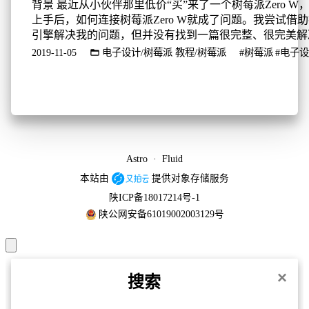
背景 最近从小伙伴那里低价“买”来了一个树莓派Zero W
上手后，如何连接树莓派Zero W就成了问题。我尝试借
引擎解决我的问题，但并没有找到一篇很完整、很完美解
问题的文章。因此，我决定将自己折腾的过程记录下来。
2019-11-05
电子设计/树莓派
教程/树莓派
#树莓派
#电子
这篇文章，您将了解到从格式化SD卡开始，到烧写镜像
连接树莓派的全过程。 我这篇文章的题目叫“只有一根电
照样玩转树莓派Zero W！”，这其实明确了我期望的使...
Astro
·
Fluid
本站由
提供对象存储服务
陕ICP备18017214号-1
陕公网安备61019002003129号
×
搜索