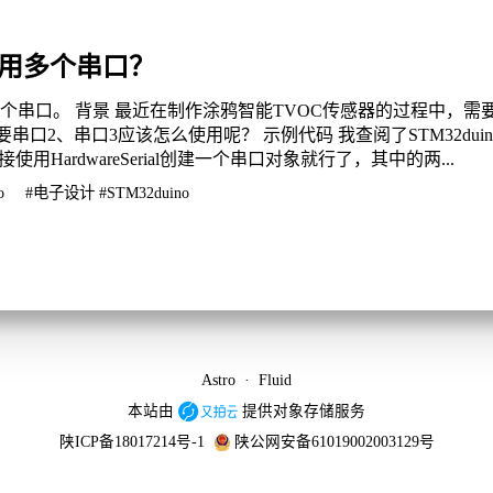
中使用多个串口？
使用多个串口。 背景 最近在制作涂鸦智能TVOC传感器的过程中，需要
需要串口2、串口3应该怎么使用呢？ 示例代码 我查阅了STM32dui
，直接使用HardwareSerial创建一个串口对象就行了，其中的两...
o
#电子设计
#STM32duino
Astro
·
Fluid
本站由
提供对象存储服务
陕ICP备18017214号-1
陕公网安备61019002003129号