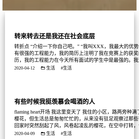
转来转去还是我还在社会底层
转折点 “介绍一下你自己吧。” “我叫XXX，我最大的优势是我
有很强的工程能力，我的简历上注明了我在竞赛上的获奖
历，我的工程能力在今天所有面试的学生中是最强的。我
本硕连读，是因为我认为我的导师很博学，他真的能在我
2020-04-12
生活
#生活
业上对我有很大的指导和帮助，我希望之后的研究学习生
中，继续深入无线传感器网络。” “我看你有过挂科？” “这个是
个人的抉择吧，有的人喜欢去研究理论，有人喜欢去做工
我...
有些时候我挺羡慕会喝酒的人
flaming heart开场 我这里变天了 我住的小区，路两旁种满了粉色
樱花，但生活总是匆匆忙忙的，从来没有驻足观察过那些
回家时突然刮起了风，风卷起凌乱的樱花，在空中打转，
扎进花瓣之中，才意识到原来樱花的花瓣这么多啊？好似
2020-04-09
生活
#生活