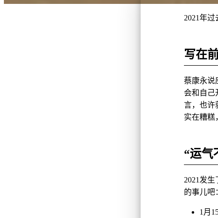
2021
写在
蔡康永说
会和自己
言，也许
实在糟糕
“运气不
2021
的事儿吧
1月