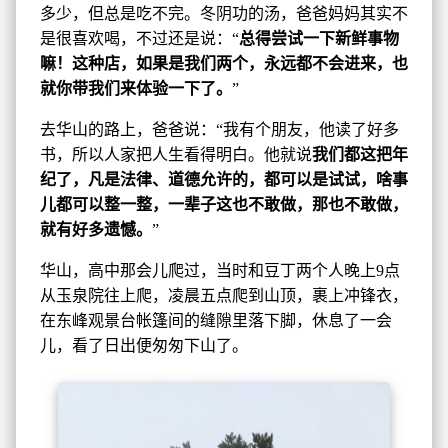
多少，但总是吃不完。冬阴功的汤，爸爸妈妈其实不
是很喜欢喝，不过还是说：“
总得尝试一下新鲜事物
嘛！这种店，如果是我们两个，永远都不会进来，也
就你带我们来体验一下了。
”
去华山的路上，爸爸说：“我有个朋友，他读了好多
书，所以人家把人生看得明白。他就说
我们都这把年
纪了，凡是法律、道德允许的，都可以是试试，啥事
儿都可以整一整，一辈子这也不敢做，那也不敢做，
就有好多遗憾。
”
华山，高中那会儿爬过，当时和豆丁两个人晚上9点
从玉泉院往上爬，凌晨五点爬到山顶，裹上冲锋衣，
在东峰观景台帐篷间的缝隙里落下脚，休息了一会
儿，看了日出便匆匆下山了。