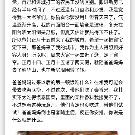
觉，自己和进城打工的农民工没啥区别。搬进新房已
经有半年时间了，不过还没有订窗帘和沙发，我是觉
得我一大老爷们，你偷看你爹没用！但春天来了，气
温逐渐升高，我的南面阳台一面墙全是玻璃，冬天在
阳台晒太阳倒是舒服，但夏天估计就热得顶不住了。
所以爸妈正月十五前来了我的城市，希望一起把窗帘
定下来。那爸妈来了我的城市，我作为主人得照顾好
客人呀！所以呢，周末大家一起去逛了逛，定了窗
帘。正月十四、正月十五请了两天假，就陪爸爸妈妈
去了趟华山，也在新房周围转了转。
爸爸妈妈过来以后的第一顿饭吃什么？往常我可能会
带去吃海底捞，不过这次，带他们吃了泰香米，我其
实不太吃得惯泰国菜，里面的某种香料我接受不了，
不过想着这种玩意儿，他们肯定也没吃过，带他们试
试？爸爸妈妈倒也是客随主便，反正你安排，你说是
什么就是什么。