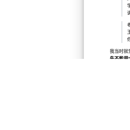
我当时就
先不能用
山、李长
蛋，对吧
感冒，李
中国
上古时期