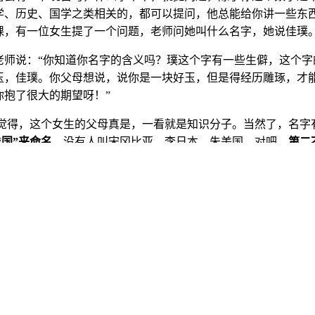
学、历史、国学之类相关的，都可以提问，他总能给你讲一些东
课，有一位女生提了一个问题，老师问她叫什么名字，她说佳璞
老师说：“你知道你名字的含义吗？璞这个字有一些生僻，这个字
玉，佳璞。你父母想说，说你是一块好玉，但是得经历雕琢，才
你抱了很大的期望呀！”
觉得，这个女生的父母真是，一看就是知识分子。当然了，名字
“国”来命名
。没有人叫宋冈比亚、李日本、朱美国，对吧。
第二
江，可能有，但是比较少。
第三不以官职命名
。比如主任、处长
。
第四不以隐疾命名
，比如霍去病、辛弃疾，再来一个何弃疗，
牙疼，对伐。
第五不以畜生命名
，比如李猪、王狗、田鸡对吧，
人起名的历史
，起名字很随意，不避俗不避丑，比如周公叫姬旦，卫懿公叫姬