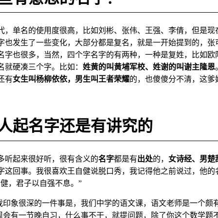
代，单名的使用度很高，比如刘彬、张伟、王强、李倩，但是现在
字也发生了一些变化，大部分都是复名，就是一开始提到的，张
名字也很多，当然，四个字名字的有两种，一种是复姓，比如欧
名就硬凑三个字。比如：
姓黄的叫黄埔军校、姓谢的叫谢主隆恩
还有
女生叫杨柳依依，男生叫王者荣耀
的，也傻傻分不清，这爹
人起名字还是有讲究的
多听起来很好听，很有含义的
名字
都是有
出处
的，
女诗经、男楚
字这回事。我很喜欢王自健说脱口秀，我记得他之前说过，他的
行健，君子以自强不息。”
我印象很深的一件事是，我们中学的语文课，语文老师是一个颇
周会有一节晚自习，什么事不干，就提问题，除了你这个数学题