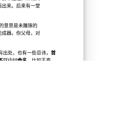
西出来。后来有一堂
。
的意思是未雕琢的
能成器。你父母，对
有出处，也有一些忌讳，
首
不以山川命名
，比如王泰
、总书记，这名字一取就完
你当然不能起名字叫什么王
没听说过。
赤，吴王阖闾叫姬光。这名