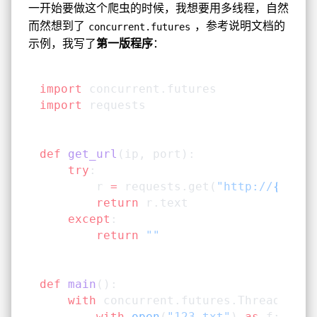
一开始要做这个爬虫的时候，我想要用多线程，自然
而然想到了
，参考说明文档的
concurrent.futures
示例，我写了
第一版程序
：
import
 concurrent.futures
import
 requests
def
 get_url
(ip, port):
    try
:
        r 
=
 requests.get(
"http://
{}
:
{}
/
        return
 r.text
    except
:
        return
 ""
def
 main
():
    with
 concurrent.futures.ThreadPoolE
        with
 open
(
"123.txt"
) 
as
 f: