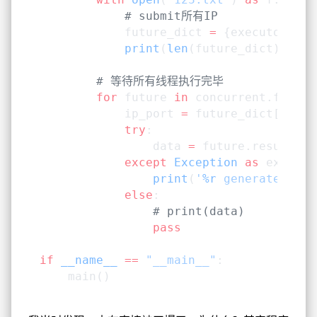
            # submit所有IP
            future_dict 
=
 {executor.sub
            print
(
len
(future_dict))
        # 等待所有线程执行完毕
        for
 future 
in
 concurrent.future
            ip_port 
=
 future_dict[futur
            try
:
                data 
=
 future.result()
            except
 Exception
 as
 exc:
                print
(
'
%r
 generated an 
            else
:
                # print(data)
                pass
if
 __name__
 ==
 "__main__"
:
    main()