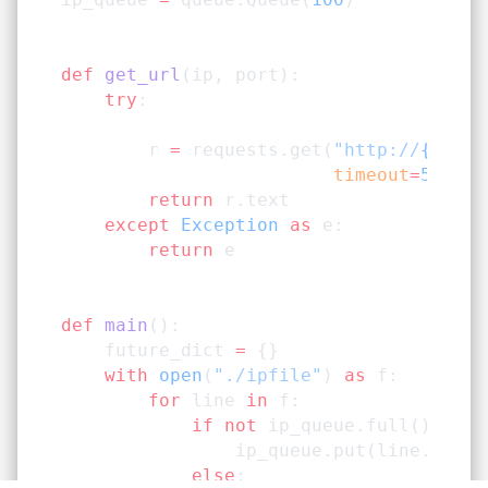
def
 get_url
(ip, port):
    try
:
        r 
=
 requests.get(
"http://
{}
:
{}
/
                         timeout
=
5
)
        return
 r.text
    except
 Exception
 as
 e:
        return
 e
def
 main
():
    future_dict 
=
 {}
    with
 open
(
"./ipfile"
) 
as
 f:
        for
 line 
in
 f:
            if
 not
 ip_queue.full():
                ip_queue.put(line.strip
            else
: