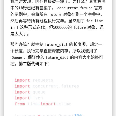
我当时发现，内存直接被干爆了。为什么？其实程序
中的
18行
已经有答案了。
官方
concurrent.future
的示例中，会将所有
对象存到一个字典中，
future
然后再等待所有线程执行完毕。虽然用了
for line
这种形式迭代，但5000000的
对象，还
in f
future
是太大了。
那咋办嘛？就控制
的长度呗，规定一
future_dict
个长度，执行完毕直接释放内存，所以我使用了
，保证传入
的内容大小始终可
Queue
future_dict
控，
第二版代码
如下：
import
 requests
import
 concurrent.futures
import
 queue
import
 json
from
 time 
import
 ctime
ip_queue 
=
 queue.Queue(
100
)