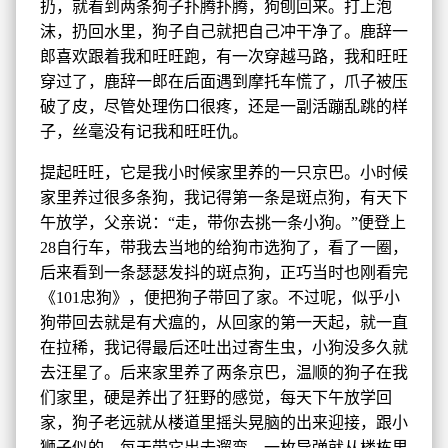
扔，就看到两条狗子扑腾扑腾，狗刨回来。打上泡
沫，扔回水里，狗子自己就把自己冲干净了。鹿辞一
郎喜欢跟着我和旺旺跑，有一次穿越马路，我和旺旺
穿过了，鹿辞一郎在后面遇到摩托车慌了，爪子被压
破了皮，尽管处理伤口很疼，还是一副活蹦乱跳的样
子，丝毫没有记我和旺旺仇。
提起旺旺，它是我小时候家里养的一只京巴。小时候
家里养过很多条狗，我记得第一条是斑点狗，有天下
午放学，父亲说：“走，带你去挑一条小狗。”便登上
28自行车，带我去当地的给狗市选狗了，看了一圈，
后来看到一条瑟瑟发抖的斑点狗，正巧当时也刚看完
《101忠狗》，便把狗子带回了家。不过呢，似乎小
狗带回去就是有犬瘟的，从回家的第一天起，就一直
在拉稀，我记得最后还吐出过寄生虫，小狗没多久就
去汪星了。后来家里养了两条京巴，温顺的狗子在我
们家里，硬是养出了狂野的感觉，每天下午放学回
家，狗子老远就从楼道里摇头晃脑的出来迎接，跟小
狮子似的。每天带它出去遛弯，一枚导弹就从楼栋里