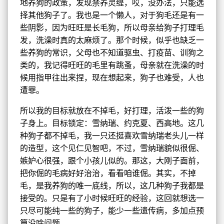
地养狗的政策，发现禁养灵缇，哎，没办法，只能选
择其他狗子了。我也是一个懒人，对于狗毛还是有一
些阴影，因为旺旺是长毛狗，所以母亲给狗子打理毛
发，洗澡时真的太麻烦了。那个时候，似乎也缺乏一
些养狗的常识，父母也不知道驱虫、打疫苗、训狗之
类的，我记得旺旺的毛里有跳蚤，母亲就在洗澡的时
候用指甲往出来捏，现在想起来，狗子也难受，人也
遭罪。
所以我的目标就放在不掉毛，好打理，活泼一些的狗
子身上。目标锁定：雪纳瑞、约克夏、西高地。这几
种狗子都不掉毛，我一只还挺喜欢雪纳瑞老头儿一样
的造型，这个见仁见智吧，不过，雪纳瑞貌似很倔、
嫉妒心很强，跟个小孩儿似的。那这，大刚子面前，
把你倔的毛病好好治治，看看咱谁倔。其实，不掉
毛，是我养狗的唯一底线，所以，这几种狗子我都是
接受的。只是有了小时候旺旺的经验，这回就想选一
只尽可能纯一些的狗子，能少一些遗传病，多加点预
算没啥问题。