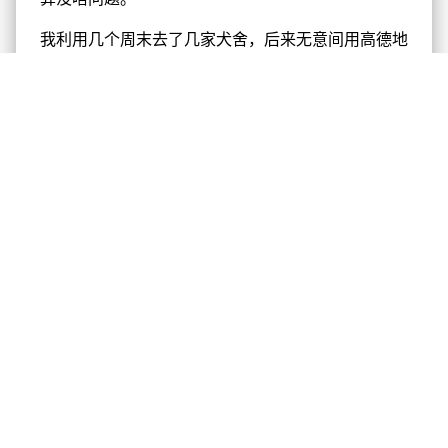
我利用几个周末去了几家犬舍，后来无意间用高德地
图搜到了一家犬舍，老板娘是一个瘦瘦的小姐姐，说
明来意后，便把两只雪纳瑞从笼子里抱出来放在了地
上，两只小狗肚子吃的溜圆，一出来就开始满屋子乱
跑，追着打闹，这架势，看来是拆家小能手（狗子精
力好，也说明狗子健康，犬舍给狗子的伙食好，个人
觉得如果狗子没精打采的就可以考虑换一家犬舍）。
俩小狗儿椒盐色的，长得一摸一样，应该是对儿双胞
胎，一抱起来就瞪直了腿不敢动，把狗子翻过来放地
上，安安静静也不反抗，虽然没人管的时候皮，但一
看只要是正确的引导，长大也是两只给撸给抱不乱叫
的好狗。
最终，犹豫了一个周末（家里暖气热不热？过年回去
怎么办？），还是下定决心，带一只回家吧！