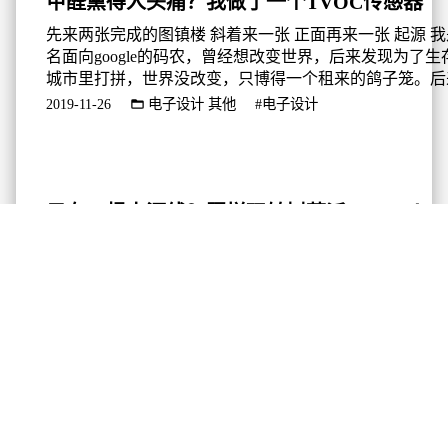
甲醛熏得人头痛？我做了一个TVOC传感器
先来两张完成的图镇楼 斜着来一张 正面再来一张 起源 
名面向google的码农，曾经想改变世界，后来发现为了生
城市里打拼，世界没改变，只博得一个租来的鸽子笼。后
一天，被北方雾霾的恐惧支配之后，我买了一台空气净化
2019-11-26
电子设计
其他
#电子设计
虽说可以看得到PM2.5，但除了PM2.5，空气中其他的污
么情况，我并不清楚。什么某某品牌车主车内苯超标得病
某租房平台，租给租客的房子甲醛超标，导致其得病的消息.
只有一根电源线？照样玩转树莓派Zero W！
背景 最近从小伙伴那里低价“买”来了一个树莓派Zero W
上手后，如何连接树莓派Zero W就成了问题。我尝试借
引擎解决我的问题，但并没有找到一篇很完整、很完美解
问题的文章。因此，我决定将自己折腾的过程记录下来。
2019-11-05
电子设计/树莓派
教程/树莓派
#树莓派
#电子
这篇文章，您将了解到从格式化SD卡开始，到烧写镜像
连接树莓派的全过程。 我这篇文章的题目叫“只有一根电
照样玩转树莓派Zero W！”，这其实明确了我期望的使...