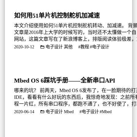
如何用51单片机控制舵机加减速
本文介绍使用如何51单片机控制舵机转动、加减速。 背景 这
文章是2016年上大学的时候写的，当时还不太懂做一个
网站，这篇文章写在了新浪博客上，排版阅读体验极差，
把他整理处理出来，我的网站SEO还行，希望帮助更多人
2020-10-12
电子设计
其他
#教程
#电子设计
关于舵机，网络和书本上，很难找到详细的资料，我在20
准备中国工程机器人暨国际公开赛的时候，做了一个采用
驱动的车型搬运机器人。由于当时知识有限，使用90系列51.
Mbed OS 6踩坑手册——全新串口API
哪来的坑？ 前两天，Mbed OS 6发布了，在一脸期待的打
IDE，看看有什么好玩的东西后，我惊奇地发现：之前所
程一片红，所有串口程序，都跑不通了，也不好使了，打
出小数（浮点数）了。 Mbed OS 5串口程序 一个典型的Mb
2020-06-14
电子设计
Mbed
#电子设计
#Mbed
OS 5的串口程序是这样的： 参考文档：
https://os.mbed.com/docs/mbed-os/v5.15/apis/serial.html M...