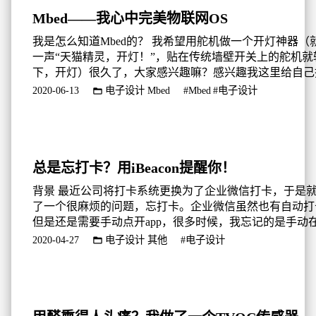
Mbed——我心中完美物联网OS
我是怎么知道Mbed的？ 我希望用舵机做一个开灯神器（
一声“天猫精灵，开灯！”，贴在传统墙壁开关上的舵机就
下，开灯）很久了，大家感兴趣嘛？感兴趣我这里给自己
个坑，后续专门写一篇文章，讲具体的辛酸历程。 总之
2020-06-13
电子设计
Mbed
#Mbed
#电子设计
腾的过程中，我很好奇，我的Mac电脑，应该如何把ardui
件烧录到我的STM32F103C8T6中？在查询资料的过程中
到了一个视频，视频中老外为了尽快生成一个固...
总是忘打卡？用iBeacon提醒你！
背景 最近公司将打卡系统更换为了企业微信打卡，于是
了一个很麻烦的问题，忘打卡。企业微信虽然也有自动打
但是还是需要手动点开app，很多时候，我忘记的是手动
上点一下app这个过程。怎么提醒自己呢？我想过设闹钟
2020-04-27
电子设计
其他
#电子设计
弹性工作制，上午8点到10点之间去公司都可以，只要打
小时的卡就行了。所以我什么时候到公司，时间是不确定
闹钟肯定是不靠谱的，那怎么办呢？ 理想情况下当然是
理位置...