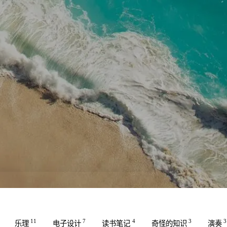
11
7
4
3
3
乐理
电子设计
读书笔记
奇怪的知识
演奏