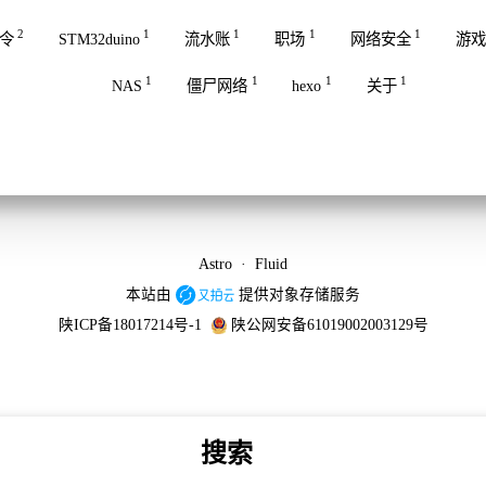
2
1
1
1
1
命令
STM32duino
流水账
职场
网络安全
游戏
1
1
1
1
NAS
僵尸网络
hexo
关于
Astro
·
Fluid
本站由
提供对象存储服务
陕ICP备18017214号-1
陕公网安备61019002003129号
搜索