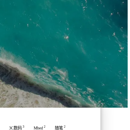
3
2
2
3C数码
Mbed
随笔