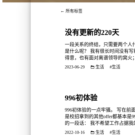
← 所有标签
没有更新的220天
一段关系的终结，只需要两个人
是什么呢？ 我有很长时间没有写新
得意，也有面对离谱领导的窝火；
再加上一条，经历...
2023-06-29
生活
#生活
996初体验
996初体验的一点牢骚。 写在
是校招拿到的其他offer都基
的一段话： 我不希望工作占据我的全部时间，我就希望每天能够按时回家，陪老婆孩子，周末能有双休，养养花，养养小动物。 说起来，
确实也挺庆幸的，自...
2022-10-16
生活
#生活