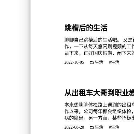
跳槽后的生活
聊聊自己跳槽后的生活吧。 又
作，一下从每天悠闲刷视频的工
录下来，正好国庆假期，闲下来就
秀的老观众了，从史炎、赵兴到r..
2022-10-05
生活
#生活
从出租车大哥到职业
本来想聊聊体检路上遇到的出租车
作以来，公司每年都会组织体检
病的隐患，另一方面，某些指标
刚参加工作太过放肆吧，工作的第一
2022-08-28
生活
#生活